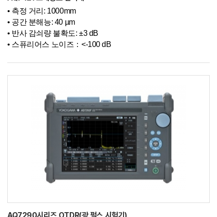
•
측정 거리: 1000mm
•
공간 분해능: 40 µm
•
반사 감쇠량 불확도: ±3 dB
•
스퓨리어스 노이즈：<-100 dB
AQ7290시리즈 OTDR(광 펄스 시험기)