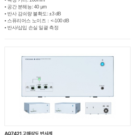
• 공간 분해능: 40 μm
• 반사 감쇠량 불확도: ±3 dB
• 스퓨리어스 노이즈：<-100 dB
• 반사/삽입 손실 일괄 측정
AQ7421 고해상도 반사계