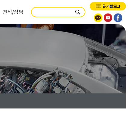
E-카탈로그
견적/상담
제품견적
시스템견적
서비스견적
교육요청