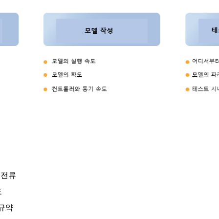
/ 전류
도
 규약