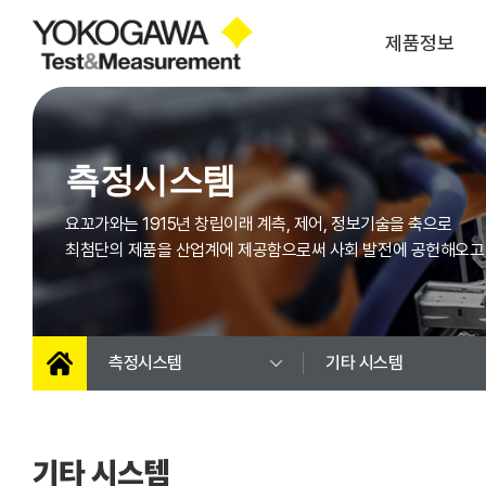
제품정보
파워 아날라이저
오실로스코프
측정시스템
스코프코더
모듈 (스코프코더)
광스펙트럼
레코더
요꼬가와는 1915년 창립이래 계측, 제어, 정보기술을 축으로
아날라이저
최첨단의 제품을 산업계에 제공함으로써 사회 발전에 공헌해오고
SMU(소스 & 메저
광 측정장비
유닛)
고정밀 캘리브레이터
압력측정기
멀티미터
펑션 제너레이터
측정시스템
기타 시스템
휴대용 캘리브레이터
휴대용 측정기
AC/DC 파워
바이폴라 전원
기타 시스템
주파수 특성분석기
LCR미터