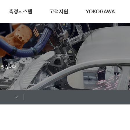
측정시스템
고객지원
YOKOGAWA
자동차
산업별 어플리케이션
회사소개
신재생 에너지
제품기초지식
연혁
가전
White Papers
Sales Network
 있습니다.
철손 측정 시스템
Videos
대리점안내
기타 시스템
다운로드
오시는길
Q&A
이벤트
FAQ
공지사항