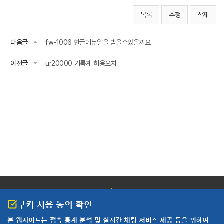
목록
수정
삭제
다음글
fw-1006 한글메뉴얼을 받을수있을까요
이전글
ur20000 기록계 허용오차
쿠키 사용 동의 확인
본 웹사이트는 접속 통계 분석 및
실시간 채팅 서비스 제공 등을 위하여