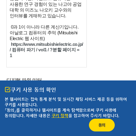
사용한 연구 경험이 있는 나고야 공업
대학 의 미즈노 나오키 교수와의
인터뷰를 게재하고 있습니다.
0과 1이 아니라 다른 계산기입니다.
아날로그 컴퓨터의 추억 (Mitsubishi
Electric 웹 사이트)
https://www.mitsubishielectric.co.jp/
/
컴퓨터
파기
/ vol1 / ?
분할
페이지
=
1
디지털 파워 미터
1970년 이후 다양한 전력반도체가 등장하여 스위칭 전원, 인버터
쿠키 사용 동의 확인
등의 전력제어장치가 만들어졌습니다.
본 웹사이트는 접속 통계 분석 및
실시간 채팅 서비스 제공 등을 위하여
전력 반도체의 발전으로 스위칭 속도가 빨라졌으며 전력 측정
쿠키를 사용합니다.
기기에는 넓은 주파수 대역이 필요해졌습니다.
「동의」를 클릭하거나 웹사이트를 계속 탐색함으로써 쿠키 사용에
동의합니다. 자세한 내용은
쿠키 정책
을 참고하여 주시기 바랍니다.
동의