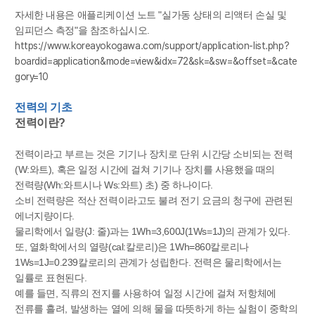
자세한 내용은 애플리케이션 노트 "실가동 상태의 리액터 손실 및
임피던스 측정"을 참조하십시오.
https://www.koreayokogawa.com/support/application-list.php?
boardid=application&mode=view&idx=72&sk=&sw=&offset=&cate
gory=10
전력의 기초
전력이란?
전력이라고 부르는 것은 기기나 장치로 단위 시간당 소비되는 전력
(W:와트), 혹은 일정 시간에 걸쳐 기기나 장치를 사용했을 때의
전력량(Wh:와트시나 Ws:와트) 초) 중 하나이다.
소비 전력량은 적산 전력이라고도 불려 전기 요금의 청구에 관련된
에너지량이다.
물리학에서 일량(J: 줄)과는 1Wh=3,600J(1Ws=1J)의 관계가 있다.
또, 열화학에서의 열량(cal:칼로리)은 1Wh=860칼로리나
1Ws=1J=0.239칼로리의 관계가 성립한다. 전력은 물리학에서는
일률로 표현된다.
예를 들면, 직류의 전지를 사용하여 일정 시간에 걸쳐 저항체에
전류를 흘려, 발생하는 열에 의해 물을 따뜻하게 하는 실험이 중학의