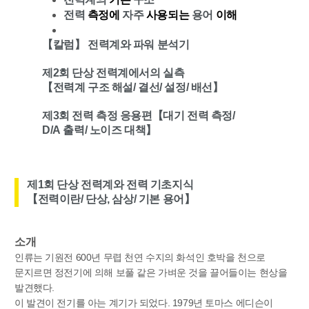
전력
측정에
자주
사용되는
용어
이해
【칼럼】
전력계와
파워
분석기
제
2
회
단상
전력계에서의
실측
【전력계
구조
해설
/
결선
/
설정
/
배선】
제
3
회
전력
측정
응용편【대기
전력
측정
/
D/A
출력
/
노이즈
대책】
제
1
회
단상
전력계와
전력
기초지식
【전력이란
/
단상
,
삼상
/
기
본
용
어】
소개
인류는 기원전 600년 무렵 천연 수지의 화석인 호박을 천으로
문지르면 정전기에 의해 보풀 같은 가벼운 것을 끌어들이는 현상을
발견했다.
이 발견이 전기를 아는 계기가 되었다. 1979년 토마스 에디슨이