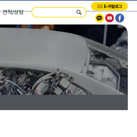
E-카탈로그
견적/상담
제품견적
시스템견적
서비스견적
교육요청