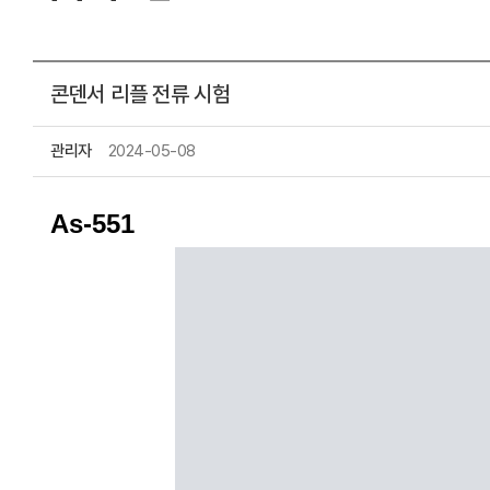
Lock-in Amplifier
액세서리
소프트웨어
직류 정밀 측정기
콘덴서 리플 전류 시험
스시 센서
광 섬유 센서
측정시스템
관리자
2024-05-08
As-551