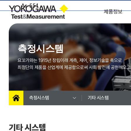
As-551
제품정보
파워 아날라이저
오실로스코프
측정시스템
스코프코더
모듈 (스코프코더)
광스펙트럼
레코더
요꼬가와는 1915년 창립이래 계측, 제어, 정보기술을 축으로
아날라이저
최첨단의 제품을 산업계에 제공함으로써 사회 발전에 공헌해오고
SMU(소스 & 메저
광 측정장비
유닛)
고정밀 캘리브레이터
압력측정기
멀티미터
펑션 제너레이터
측정시스템
기타 시스템
휴대용 캘리브레이터
휴대용 측정기
AC/DC 파워
바이폴라 전원
기타 시스템
주파수 특성분석기
LCR미터