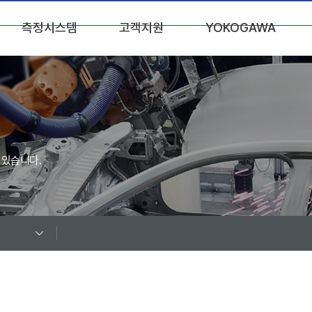
측정시스템
고객지원
YOKOGAWA
자동차
산업별 어플리케이션
회사소개
신재생 에너지
제품기초지식
연혁
가전
White Papers
Sales Network
 있습니다.
철손 측정 시스템
Videos
대리점안내
기타 시스템
다운로드
오시는길
Q&A
이벤트
FAQ
공지사항