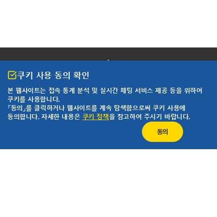
쿠키 사용 동의 확인
본 웹사이트는 접속 통계 분석 및
실시간 채팅 서비스 제공 등을 위하여
쿠키를 사용합니다.
개인정보 처리방침
이용약관
「동의」를 클릭하거나 웹사이트를 계속 탐색함으로써 쿠키 사용에
동의합니다. 자세한 내용은
쿠키 정책
을 참고하여 주시기 바랍니다.
한국요꼬가와전기(주)
사업자등록번호 102-81-17301
동의
경기도 용인시 기흥구 기흥로 58-1 기흥 ICT밸리 SK V1 A동 407호 ~ 411호 (우)
16976 (분당선 기흥역 2번 출구 500m)
T&M 영업본부 : 02-2628-3813
서비스팀 :02-2628-3872
팩스 : 02-2628-3899
COPYRIGHT ⓒ 2024 YOKOGAWA ELECTRIC CORPORATION. ALL RIGHTS
RESERVED.