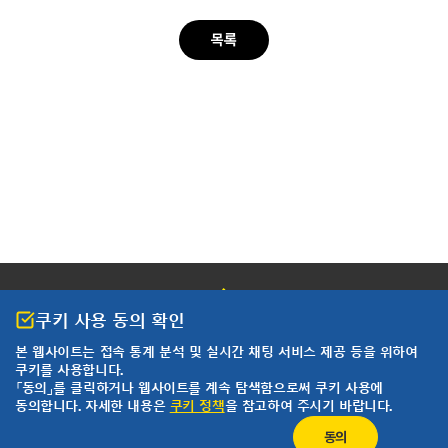
목록
쿠키 사용 동의 확인
본 웹사이트는 접속 통계 분석 및
실시간 채팅 서비스 제공 등을 위하여
쿠키를 사용합니다.
개인정보 처리방침
이용약관
「동의」를 클릭하거나 웹사이트를 계속 탐색함으로써 쿠키 사용에
동의합니다. 자세한 내용은
쿠키 정책
을 참고하여 주시기 바랍니다.
한국요꼬가와전기(주)
사업자등록번호 102-81-17301
동의