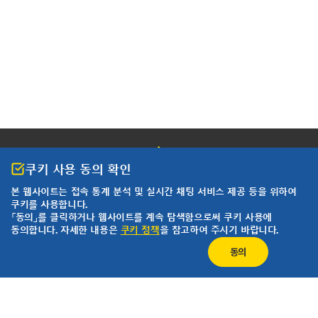
쿠키 사용 동의 확인
본 웹사이트는 접속 통계 분석 및
실시간 채팅 서비스 제공 등을 위하여
쿠키를 사용합니다.
개인정보 처리방침
이용약관
「동의」를 클릭하거나 웹사이트를 계속 탐색함으로써 쿠키 사용에
동의합니다. 자세한 내용은
쿠키 정책
을 참고하여 주시기 바랍니다.
한국요꼬가와전기(주)
사업자등록번호 102-81-17301
동의
경기도 용인시 기흥구 기흥로 58-1 기흥 ICT밸리 SK V1 A동 407호 ~ 411호 (우)
16976 (분당선 기흥역 2번 출구 500m)
T&M 영업본부 : 02-2628-3813
서비스팀 :02-2628-3872