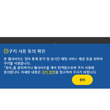
쿠키 사용 동의 확인
본 웹사이트는 접속 통계 분석 및
실시간 채팅 서비스 제공 등을 위하여
쿠키를 사용합니다.
개인정보 처리방침
이용약관
「동의」를 클릭하거나 웹사이트를 계속 탐색함으로써 쿠키 사용에
동의합니다. 자세한 내용은
쿠키 정책
을 참고하여 주시기 바랍니다.
한국요꼬가와전기(주)
사업자등록번호 102-81-17301
동의
경기도 용인시 기흥구 기흥로 58-1 기흥 ICT밸리 SK V1 A동 407호 ~ 411호 (우)
16976 (분당선 기흥역 2번 출구 500m)
T&M 영업본부 : 02-2628-3813
서비스팀 :02-2628-3872
팩스 : 02-2628-3899