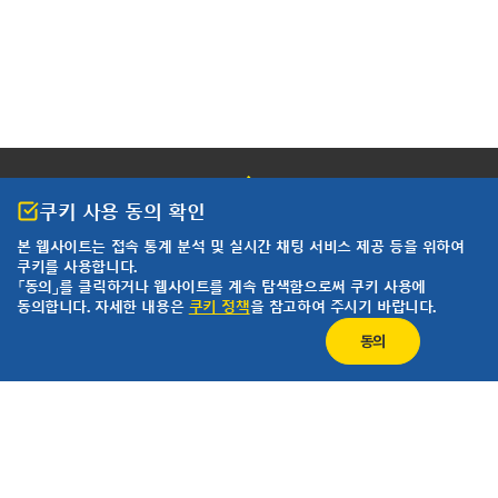
쿠키 사용 동의 확인
본 웹사이트는 접속 통계 분석 및
실시간 채팅 서비스 제공 등을 위하여
쿠키를 사용합니다.
개인정보 처리방침
이용약관
「동의」를 클릭하거나 웹사이트를 계속 탐색함으로써 쿠키 사용에
동의합니다. 자세한 내용은
쿠키 정책
을 참고하여 주시기 바랍니다.
한국요꼬가와전기(주)
사업자등록번호 102-81-17301
동의
경기도 용인시 기흥구 기흥로 58-1 기흥 ICT밸리 SK V1 A동 407호 ~ 411호 (우)
16976 (분당선 기흥역 2번 출구 500m)
T&M 영업본부 : 02-2628-3813
서비스팀 :02-2628-3872
팩스 : 02-2628-3899
COPYRIGHT ⓒ 2024 YOKOGAWA ELECTRIC CORPORATION. ALL RIGHTS