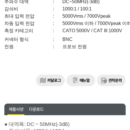
주파수 대역
:
DC~50MHz(-3dB)
감쇠비
:
1000:1 / 100:1
최대 입력 전압
:
5000Vrms / 7000Vpeak
차동 입력 전압
:
5000Vrms 이하 / 7000Vpeak 이
측정 카테고리
:
CATO 5000V / CAT III 1000V
커넥터 형식
:
BNC
전원
:
프로브 전원
카달로그
매뉴얼
견적문의
제품사양
다운로드
● 대역폭: DC ~ 50MHz(-3dB)