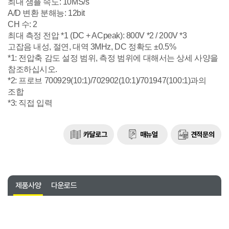
최대 샘플 속도: 10MS/s
A/D 변환 분해능: 12bit
CH 수: 2
최대 측정 전압 *1 (DC + ACpeak): 800V *2 / 200V *3
고잡음 내성, 절연, 대역 3MHz, DC 정확도 ±0.5%
*1: 전압축 감도 설정 범위, 측정 범위에 대해서는 상세 사양을
참조하십시오.
*2: 프로브 700929(10:1)/702902(10:1)/701947(100:1)과의
조합
*3: 직접 입력
카달로그
매뉴얼
견적문의
제품사양
다운로드