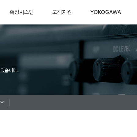
측정시스템
고객지원
YOKOGAWA
자동차
산업별 어플리케이션
회사소개
신재생 에너지
제품기초지식
연혁
가전
White Papers
Sales Network
 있습니다.
철손 측정 시스템
Videos
대리점안내
기타 시스템
다운로드
오시는길
Q&A
이벤트
FAQ
공지사항