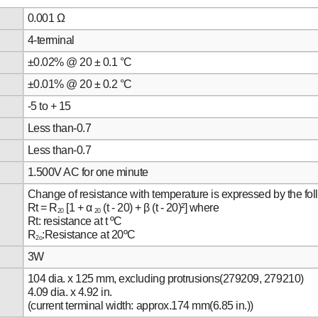
0.001 Ω
4-terminal
±0.02% @ 20 ± 0.1 °C
±0.01% @ 20 ± 0.2 °C
-5 to + 15
Less than-0.7
Less than-0.7
1.500V AC for one minute
Change of resistance with temperature is expressed by the fo
Rt = R
[1 + α
(t - 20) + β (t - 20)²] where
20
20
Rt: resistance at t ºC
R
:Resistance at 20ºC
2o
3W
104 dia. x 125 mm, excluding protrusions(279209, 279210)
4.09 dia. x 4.92 in.
(current terminal width: approx.174 mm(6.85 in.))