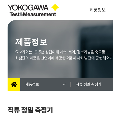
제품정보
파워 아날라이저
오실로스코프
제품정보
스코프코더
모듈 (스코프코더)
광스펙트럼
레코더
요꼬가와는 1915년 창립이래 계측, 제어, 정보기술을 축으로
아날라이저
최첨단의 제품을 산업계에 제공함으로써 사회 발전에 공헌해오고
SMU(소스 & 메저
광 측정장비
유닛)
고정밀 캘리브레이터
압력측정기
멀티미터
펑션 제너레이터
제품정보
직류 정밀 측정기
휴대용 캘리브레이터
휴대용 측정기
AC/DC 파워
바이폴라 전원
직류 정밀 측정기
주파수 특성분석기
LCR미터