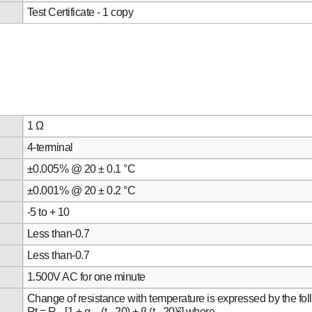
Test Certificate - 1 copy
1 Ω
4-terminal
±0.005% @ 20 ± 0.1 °C
±0.001% @ 20 ± 0.2 °C
-5 to + 10
Less than-0.7
Less than-0.7
1.500V AC for one minute
Change of resistance with temperature is expressed by the fo
Rt = R
[1 + α
(t - 20) + β (t - 20)²] where