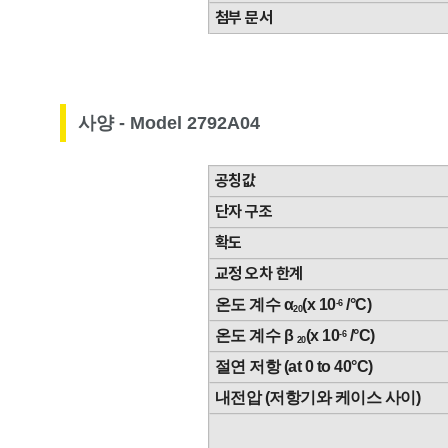
첨부 문서
사양 - Model 2792A04
공칭값
단자 구조
확도
교정 오차 한계
온도 계수 α
(x 10
/°C)
-6
20
온도 계수 β
(x 10
/°C)
-6
20
절연 저항 (at 0 to 40°C)
내전압 (저항기와 케이스 사이)