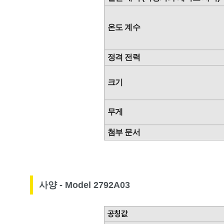
온도 계수
정격 전력
크기
무게
첨부 문서
사양 - Model 2792A03
공칭값