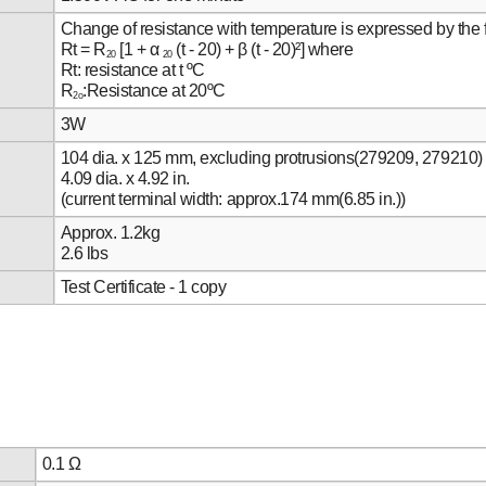
Change of resistance with temperature is expressed by the 
Rt = R
[1 + α
(t - 20) + β (t - 20)²] where
20
20
Rt: resistance at t ºC
R
:Resistance at 20ºC
2o
3W
104 dia. x 125 mm, excluding protrusions(279209, 279210)
4.09 dia. x 4.92 in.
(current terminal width: approx.174 mm(6.85 in.))
Approx. 1.2kg
2.6 lbs
Test Certificate - 1 copy
0.1 Ω