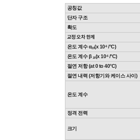
공칭값
단자 구조
확도
교정 오차 한계
온도 계수 α
(x 10
/°C)
-6
20
온도 계수 β
(x 10
/°C)
-6
20
절연 저항 (at 0 to 40°C)
절연 내력 (저항기와 케이스 사이)
온도 계수
정격 전력
크기