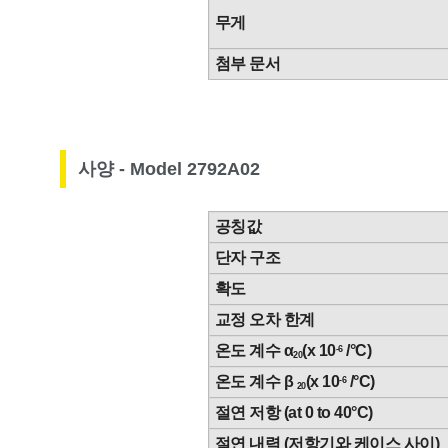
무게
첨부 문서
사양 - Model 2792A02
공칭값
단자 구조
확도
교정 오차 한계
온도 계수 α
(x 10
/°C)
-6
20
온도 계수 β
(x 10
/°C)
-6
20
절연 저항 (at 0 to 40°C)
절연 내력 (저항기와 케이스 사이)