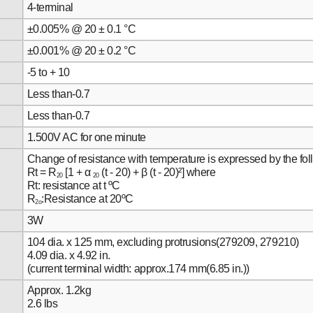
4-terminal
±0.005% @ 20 ± 0.1 °C
±0.001% @ 20 ± 0.2 °C
-5 to + 10
Less than-0.7
Less than-0.7
1.500V AC for one minute
Change of resistance with temperature is expressed by the fo
Rt = R
[1 + α
(t - 20) + β (t - 20)²] where
20
20
Rt: resistance at t ºC
R
:Resistance at 20ºC
2o
3W
104 dia. x 125 mm, excluding protrusions(279209, 279210)
4.09 dia. x 4.92 in.
(current terminal width: approx.174 mm(6.85 in.))
Approx. 1.2kg
2.6 lbs