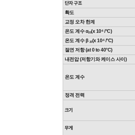
단자 구조
확도
교정 오차 한계
온도 계수 α
(x 10
/°C)
-6
20
온도 계수 β
(x 10
/°C)
-6
20
절연 저항 (at 0 to 40°C)
내전압 (저항기와 케이스 사이)
온도 계수
정격 전력
크기
무게