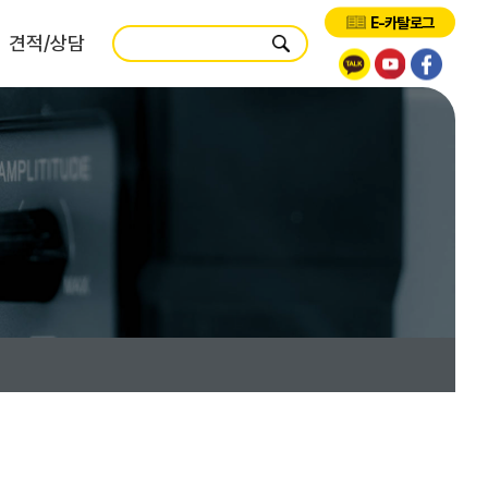
E-카탈로그
견적/상담
제품견적
시스템견적
서비스견적
교육요청