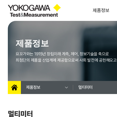
제품정보
파워 아날라이저
오실로스코프
제품정보
스코프코더
모듈 (스코프코더)
광스펙트럼
레코더
요꼬가와는 1915년 창립이래 계측, 제어, 정보기술을 축으로
아날라이저
최첨단의 제품을 산업계에 제공함으로써 사회 발전에 공헌해오고
SMU(소스 & 메저
광 측정장비
유닛)
고정밀 캘리브레이터
압력측정기
멀티미터
펑션 제너레이터
제품정보
멀티미터
휴대용 캘리브레이터
휴대용 측정기
AC/DC 파워
바이폴라 전원
멀티미터
주파수 특성분석기
LCR미터