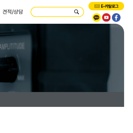
E-카탈로그
견적/상담
제품견적
시스템견적
서비스견적
교육요청