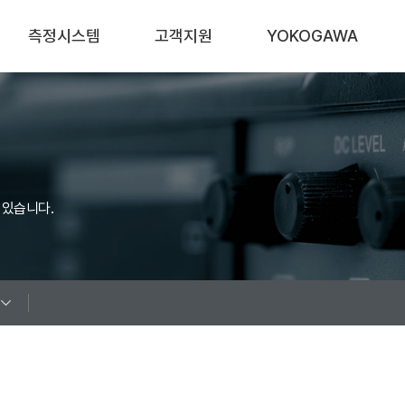
측정시스템
고객지원
YOKOGAWA
자동차
산업별 어플리케이션
회사소개
신재생 에너지
제품기초지식
연혁
가전
White Papers
Sales Network
 있습니다.
철손 측정 시스템
Videos
대리점안내
기타 시스템
다운로드
오시는길
Q&A
이벤트
FAQ
공지사항